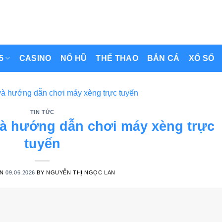
5
CASINO
NỔ HŨ
THỂ THAO
BẮN CÁ
XỔ SỐ
 và hướng dẫn chơi máy xèng trực tuyến
TIN TỨC
 và hướng dẫn chơi máy xèng trực
tuyến
ON
09.06.2026
BY
NGUYỄN THỊ NGỌC LAN