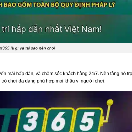
ot365 là gì và tại sao nên chơi
yến mãi hấp dẫn, và chăm sóc khách hàng 24/7. Nền tảng hỗ tr
ng trò chơi đa dạng phù hợp mọi khẩu vị người chơi.