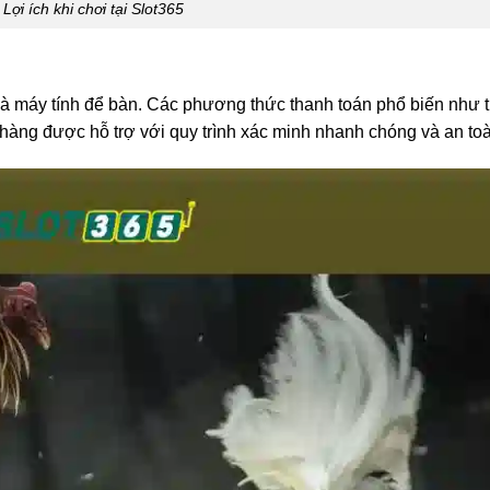
Lợi ích khi chơi tại Slot365
và máy tính để bàn. Các phương thức thanh toán phổ biến như 
 hàng được hỗ trợ với quy trình xác minh nhanh chóng và an to