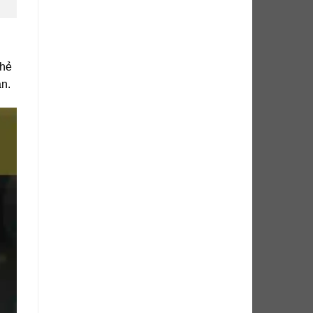
thẻ
àn.