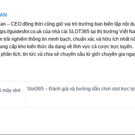
LAN
an – CEO đồng thời cũng giữ vai trò trưởng ban biên tập nội d
ttps://guidesfor.co.uk của nhà cái SLOT365 tại thị trường Việt N
trải nghiệm thông tin minh bạch, chuẩn xác và hữu ích nhất 
cung cấp kho kiến thức đa dạng về lĩnh vực cá cược trực tuyến.
hân tích, tin tức và chia sẻ chuyên sâu từ giới chuyên gia nga
Slot365 – Đánh giá và hướng dẫn chơi slot trực t
 máy slot