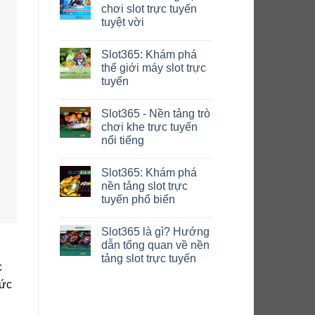
chơi slot trực tuyến
tuyệt vời
Slot365: Khám phá
thế giới máy slot trực
tuyến
Slot365 - Nền tảng trò
chơi khe trực tuyến
nổi tiếng
Slot365: Khám phá
nền tảng slot trực
tuyến phổ biến
Slot365 là gì? Hướng
dẫn tổng quan về nền
tảng slot trực tuyến
c
hức