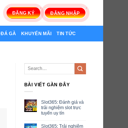
ĐĂNG KÝ
ĐĂNG NHẬP
ĐÁ GÀ
KHUYẾN MÃI
TIN TỨC
BÀI VIẾT GẦN ĐÂY
Slot365: Đánh giá và
trải nghiệm slot trực
tuyến uy tín
Slot365: Trải nghiệm