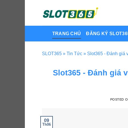
Skip
to
content
TRANG CHỦ
ĐĂNG KÝ SLOT36
SLOT365
»
Tin Tức
»
Slot365 - Đánh giá
Slot365 - Đánh giá
POSTED 
09
Th06