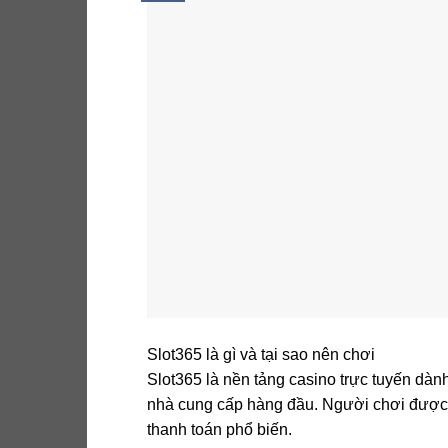
Slot365 là gì và tại sao nên chơi
Slot365 là nền tảng casino trực tuyến dành
nhà cung cấp hàng đầu. Người chơi được 
thanh toán phổ biến.