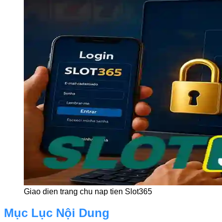
Giao dien trang chu nap tien Slot365
Mục Lục Nội Dung