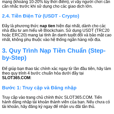
mạng (khoảng 10-20% tùy thời điểm), vì vậy người chơi cần
cân nhắc trước khi sử dụng cho các giao dịch lớn.
2.4. Tiền Điện Tử (USDT - Crypto)
Đây là phương thức
nap tien
hiện đại nhất, dành cho các
nhà đầu tư am hiểu về Blockchain. Sử dụng USDT (TRC20
hoặc ERC20) mang lại tính ẩn danh tuyệt đối và bảo mật cao
nhất, không phụ thuộc vào hệ thống ngân hàng nội địa.
3. Quy Trình Nạp Tiền Chuẩn (Step-
by-Step)
Để giúp bạn thao tác chính xác ngay từ lần đầu tiên, hãy làm
theo quy trình 4 bước chuẩn hóa dưới đây tại
SLOT365.COM
:
Bước 1: Truy cập và Đăng nhập
Truy cập vào trang chủ chính thức SLOT365.COM. Tiến
hành đăng nhập tài khoản thành viên của bạn. Nếu chưa có
tài khoản, hãy đăng ký ngay để nhận ưu đãi tân thủ.