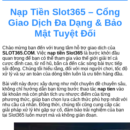
Nạp Tiền Slot365 – Cổng
Giao Dịch Đa Dạng & Bảo
Mật Tuyệt Đối
Chào mừng bạn đến với trung tâm hỗ trợ giao dịch của
SLOT365.COM
. Việc
nạp tiền Slot365
là bước khởi đầu
quan trọng để bạn có thể tham gia vào thế giới giải trí cá
cược đỉnh cao, từ nổ hũ, bắn cá đến các sòng bài trực tiếp
sôi động. Chúng tôi hiểu rằng, đối với mọi người chơi, tốc độ
xử lý và sự an toàn của dòng tiền luôn là ưu tiên hàng đầu.
Bài viết này được xây dựng như một chuyên đề chuyên sâu,
không chỉ hướng dẫn bạn từng bước thao tác
nap tien
vào
tài khoản mà còn phân tích ưu nhược điểm của từng
phương thức, giúp bạn chọn lựa cách thức phù hợp nhất với
nhu cầu cá nhân. Đồng thời, chúng tôi cũng cung cấp các
giải pháp xử lý khi gặp sự cố, đảm bảo trải nghiệm của bạn
tại Slot365 luôn mượt mà và không gián đoạn.