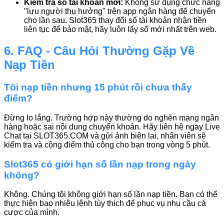
Kiểm tra số tài khoản mới:
Không sử dụng chức năng
"lưu người thụ hưởng" trên app ngân hàng để chuyển
cho lần sau. Slot365 thay đổi số tài khoản nhận tiền
liên tục để bảo mật, hãy luôn lấy số mới nhất trên web.
6. FAQ - Câu Hỏi Thường Gặp Về
Nạp Tiền
Tôi nạp tiền nhưng 15 phút rồi chưa thấy
điểm?
Đừng lo lắng. Trường hợp này thường do nghẽn mạng ngân
hàng hoặc sai nội dung chuyển khoản. Hãy liên hệ ngay Live
Chat tại SLOT365.COM và gửi ảnh biên lai, nhân viên sẽ
kiểm tra và cộng điểm thủ công cho bạn trong vòng 5 phút.
Slot365 có giới hạn số lần nạp trong ngày
không?
Không. Chúng tôi không giới hạn số lần nạp tiền. Bạn có thể
thực hiện bao nhiêu lệnh tùy thích để phục vụ nhu cầu cá
cược của mình.