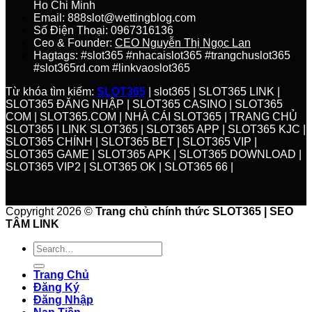
Ho Chi Minh
Email:
888slot@wettingblog.com
Số Điện Thoại: 0967316136
Ceo & Founder:
CEO Nguyễn Thị Ngọc Lan
Hagtags: #slot365 #nhacaislot365 #trangchuslot365
#slot365rd.com #linkvaoslot365
Từ khóa tìm kiếm:
SLOT365
| slot365 | SLOT365 LINK |
SLOT365 ĐĂNG NHẬP | SLOT365 CASINO | SLOT365
COM | SLOT365.COM | NHÀ CÁI SLOT365 | TRANG CHỦ
SLOT365 | LINK SLOT365 | SLOT365 APP | SLOT365 KJC |
SLOT365 CHÍNH | SLOT365 BET | SLOT365 VIP |
SLOT365 GAME | SLOT365 APK | SLOT365 DOWNLOAD |
SLOT365 VIP2 | SLOT365 OK | SLOT365 66 |
Copyright 2026 ©
Trang chủ chính thức SLOT365 | SEO
TÂM LINK
Trang Chủ
Đăng Ký
Đăng Nhập