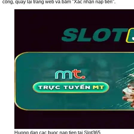
công, quay lại trang web và bấm "Xác nhận nạp tiền".
Huong dan cac buoc nap tien tai Slot365