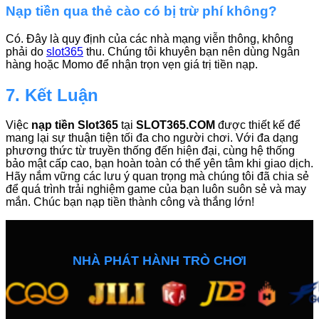
Nạp tiền qua thẻ cào có bị trừ phí không?
Có. Đây là quy định của các nhà mạng viễn thông, không
phải do
slot365
thu. Chúng tôi khuyên bạn nên dùng Ngân
hàng hoặc Momo để nhận trọn vẹn giá trị tiền nạp.
7. Kết Luận
Việc
nạp tiền Slot365
tại
SLOT365.COM
được thiết kế để
mang lại sự thuận tiện tối đa cho người chơi. Với đa dạng
phương thức từ truyền thống đến hiện đại, cùng hệ thống
bảo mật cấp cao, bạn hoàn toàn có thể yên tâm khi giao dịch.
Hãy nắm vững các lưu ý quan trọng mà chúng tôi đã chia sẻ
để quá trình trải nghiệm game của bạn luôn suôn sẻ và may
mắn. Chúc bạn nạp tiền thành công và thắng lớn!
NHÀ PHÁT HÀNH TRÒ CHƠI