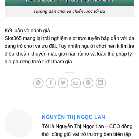
Hướng dẫn chơi và chiến lược tối ưu
Kết luận và đánh giá
Slot365 mang lại trải nghiệm slot trực tuyến hấp dẫn với đa
dạng trò chơi và ưu đãi. Tuy nhiên người chơi nên kiểm tra
điều khoản khuyến mãi, giới hạn rủi ro và tuân thủ pháp lý
địa phương trước khi tham gia.
NGUYỄN THỊ NGỌC LAN
Tôi là Nguyễn Thị Ngọc Lan – CEO đồng
thời cũng giữ vai trò trưởng ban biên tập