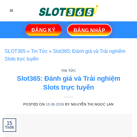
Skip
to
content
ĐĂNG KÝ
ĐĂNG NHẬP
SLOT365
»
Tin Tức
»
Slot365: Đánh giá và Trải nghiệm
Slots trực tuyến
TIN TỨC
Slot365: Đánh giá và Trải nghiệm
Slots trực tuyến
POSTED ON
15.06.2026
BY
NGUYỄN THỊ NGỌC LAN
15
Th06