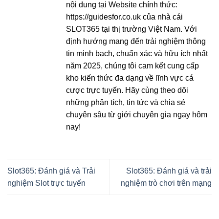
nội dung tại Website chính thức:
https://guidesfor.co.uk của nhà cái
SLOT365 tại thị trường Việt Nam. Với
định hướng mang đến trải nghiệm thông
tin minh bạch, chuẩn xác và hữu ích nhất
năm 2025, chúng tôi cam kết cung cấp
kho kiến thức đa dạng về lĩnh vực cá
cược trực tuyến. Hãy cùng theo dõi
những phân tích, tin tức và chia sẻ
chuyên sâu từ giới chuyên gia ngay hôm
nay!
Slot365: Đánh giá và Trải
Slot365: Đánh giá và trải
nghiệm Slot trực tuyến
nghiệm trò chơi trên mạng