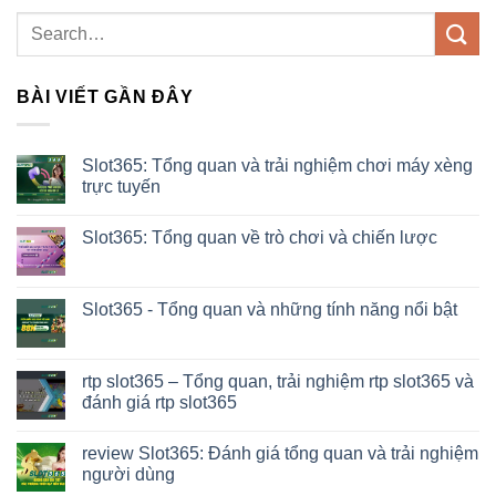
BÀI VIẾT GẦN ĐÂY
Slot365: Tổng quan và trải nghiệm chơi máy xèng
trực tuyến
Slot365: Tổng quan về trò chơi và chiến lược
Slot365 - Tổng quan và những tính năng nổi bật
rtp slot365 – Tổng quan, trải nghiệm rtp slot365 và
đánh giá rtp slot365
review Slot365: Đánh giá tổng quan và trải nghiệm
người dùng