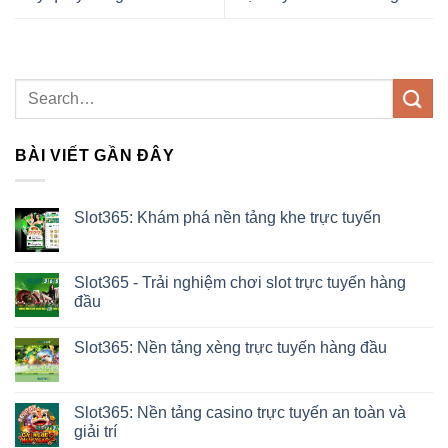
BÀI VIẾT GẦN ĐÂY
Slot365: Khám phá nền tảng khe trực tuyến
Slot365 - Trải nghiệm chơi slot trực tuyến hàng
đầu
Slot365: Nền tảng xèng trực tuyến hàng đầu
Slot365: Nền tảng casino trực tuyến an toàn và
giải trí