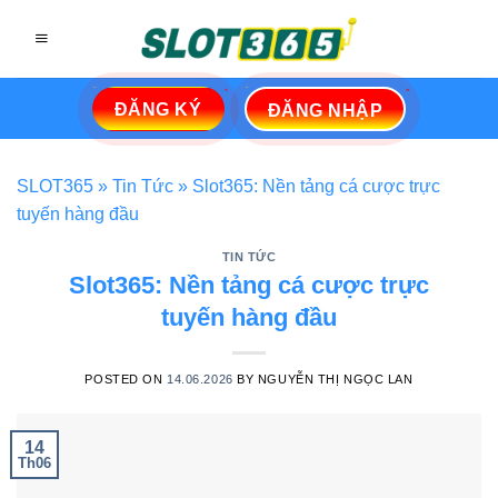
Skip
to
content
ĐĂNG KÝ
ĐĂNG NHẬP
SLOT365
»
Tin Tức
»
Slot365: Nền tảng cá cược trực
tuyến hàng đầu
TIN TỨC
Slot365: Nền tảng cá cược trực
tuyến hàng đầu
POSTED ON
14.06.2026
BY
NGUYỄN THỊ NGỌC LAN
14
Th06