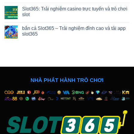
Slot365: Trải nghiệm casino trực tuyến và trò chơi
slot
bắn cá Slot365 – Trải nghiệm đỉnh cao và tải app
slot365
NHÀ PHÁT HÀNH TRÒ CHƠI