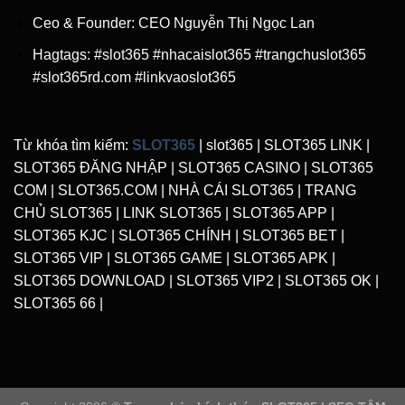
Ceo & Founder:
CEO Nguyễn Thị Ngọc Lan
Hagtags: #slot365 #nhacaislot365 #trangchuslot365
#slot365rd.com #linkvaoslot365
Từ khóa tìm kiếm:
SLOT365
| slot365 | SLOT365 LINK |
SLOT365 ĐĂNG NHẬP | SLOT365 CASINO | SLOT365
COM | SLOT365.COM | NHÀ CÁI SLOT365 | TRANG
CHỦ SLOT365 | LINK SLOT365 | SLOT365 APP |
SLOT365 KJC | SLOT365 CHÍNH | SLOT365 BET |
SLOT365 VIP | SLOT365 GAME | SLOT365 APK |
SLOT365 DOWNLOAD | SLOT365 VIP2 | SLOT365 OK |
SLOT365 66 |