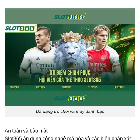
Đa dạng trò chơi và máy đánh bạc
An toàn và bảo mật
Slot365 áp dụng công nghệ mã hóa và các biện pháp xác