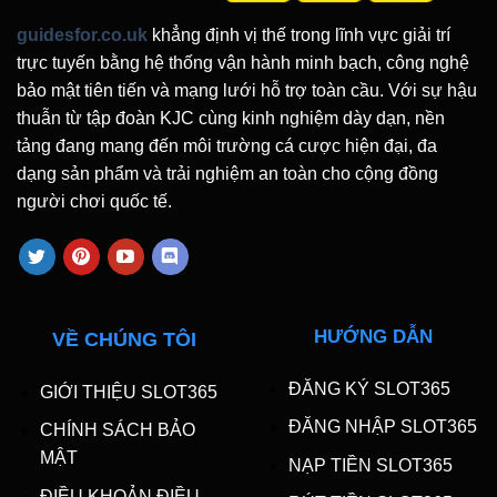
guidesfor.co.uk
khẳng định vị thế trong lĩnh vực giải trí
trực tuyến bằng hệ thống vận hành minh bạch, công nghệ
bảo mật tiên tiến và mạng lưới hỗ trợ toàn cầu. Với sự hậu
thuẫn từ tập đoàn KJC cùng kinh nghiệm dày dạn, nền
tảng đang mang đến môi trường cá cược hiện đại, đa
dạng sản phẩm và trải nghiệm an toàn cho cộng đồng
người chơi quốc tế.
HƯỚNG DẪN
VỀ CHÚNG TÔI
ĐĂNG KÝ SLOT365
GIỚI THIỆU SLOT365
ĐĂNG NHẬP SLOT365
CHÍNH SÁCH BẢO
MẬT
NẠP TIỀN SLOT365
ĐIỀU KHOẢN ĐIỀU