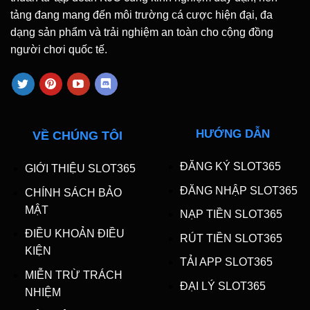
tảng đang mang đến môi trường cá cược hiện đại, đa
dạng sản phẩm và trải nghiệm an toàn cho cộng đồng
người chơi quốc tế.
HƯỚNG DẪN
VỀ CHÚNG TÔI
ĐĂNG KÝ SLOT365
GIỚI THIỆU SLOT365
ĐĂNG NHẬP SLOT365
CHÍNH SÁCH BẢO
MẬT
NẠP TIỀN SLOT365
ĐIỀU KHOẢN ĐIỀU
RÚT TIỀN SLOT365
KIỆN
TẢI APP SLOT365
MIỄN TRỪ TRÁCH
ĐẠI LÝ SLOT365
NHIỆM