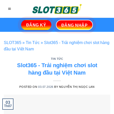
Skip
to
content
ĐĂNG KÝ
ĐĂNG NHẬP
SLOT365
»
Tin Tức
»
Slot365 - Trải nghiệm chơi slot hàng
đầu tại Việt Nam
TIN TỨC
Slot365 - Trải nghiệm chơi slot
hàng đầu tại Việt Nam
POSTED ON
03.07.2026
BY
NGUYỄN THỊ NGỌC LAN
03
Th07