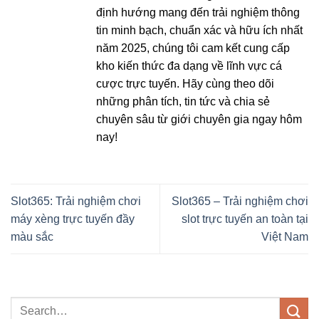
định hướng mang đến trải nghiệm thông
tin minh bạch, chuẩn xác và hữu ích nhất
năm 2025, chúng tôi cam kết cung cấp
kho kiến thức đa dạng về lĩnh vực cá
cược trực tuyến. Hãy cùng theo dõi
những phân tích, tin tức và chia sẻ
chuyên sâu từ giới chuyên gia ngay hôm
nay!
Slot365: Trải nghiệm chơi
Slot365 – Trải nghiệm chơi
máy xèng trực tuyến đầy
slot trực tuyến an toàn tại
màu sắc
Việt Nam