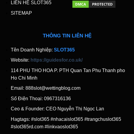
LIÊN HỆ SLOT365
SITEMAP
THÔNG TIN LIÊN HỆ
Tên Doanh Nghiệp:
SLOT365
Website:
https://guidesfor.co.uk/
114 PHU THO HOA P. PTH Quan Tan Phu Thanh pho
Ho Chi Minh
Email:
888slot@wettingblog.com
Số Điện Thoại: 0967316136
Ceo & Founder:
CEO Nguyễn Thị Ngọc Lan
Hagtags: #slot365 #nhacaislot365 #trangchuslot365
#slot365rd.com #linkvaoslot365