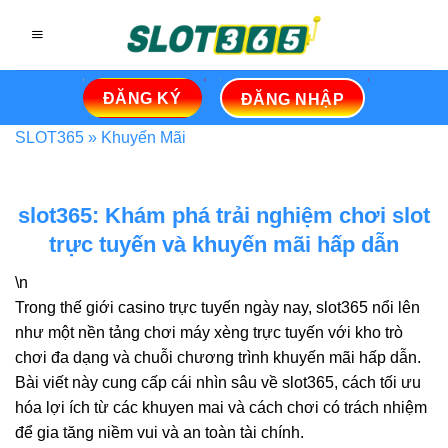
Skip
to
content
ĐĂNG KÝ
ĐĂNG NHẬP
SLOT365
»
Khuyến Mãi
slot365: Khám phá trải nghiệm chơi slot
trực tuyến và khuyến mãi hấp dẫn
\n
Trong thế giới casino trực tuyến ngày nay, slot365 nổi lên
như một nền tảng chơi máy xèng trực tuyến với kho trò
chơi đa dạng và chuỗi chương trình khuyến mãi hấp dẫn.
Bài viết này cung cấp cái nhìn sâu về slot365, cách tối ưu
hóa lợi ích từ các khuyen mai và cách chơi có trách nhiệm
để gia tăng niềm vui và an toàn tài chính.