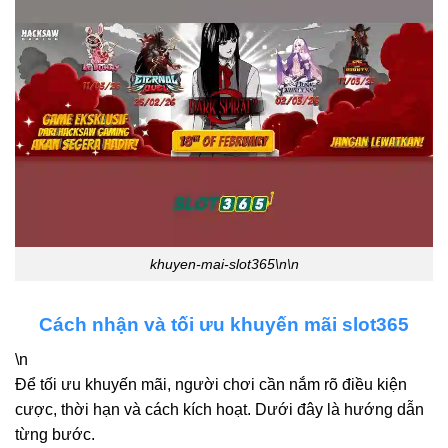
khuyen-mai-slot365\n\n
Cách nhận và tối ưu khuyến mãi slot365
\n
Để tối ưu khuyến mãi, người chơi cần nắm rõ điều kiện
cược, thời hạn và cách kích hoạt. Dưới đây là hướng dẫn
từng bước.