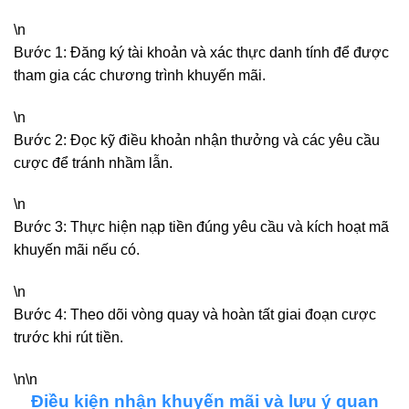
\n
Bước 1: Đăng ký tài khoản và xác thực danh tính để được
tham gia các chương trình khuyến mãi.
\n
Bước 2: Đọc kỹ điều khoản nhận thưởng và các yêu cầu
cược để tránh nhầm lẫn.
\n
Bước 3: Thực hiện nạp tiền đúng yêu cầu và kích hoạt mã
khuyến mãi nếu có.
\n
Bước 4: Theo dõi vòng quay và hoàn tất giai đoạn cược
trước khi rút tiền.
\n\n
Điều kiện nhận khuyến mãi và lưu ý quan