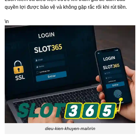
quyền lợi được bảo vệ và không gặp rắc rối khi rút tiền.
\n
dieu-kien-khuyen-mai\n\n