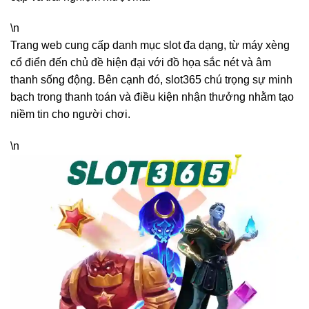
\n
Trang web cung cấp danh mục slot đa dạng, từ máy xèng
cổ điển đến chủ đề hiện đại với đồ họa sắc nét và âm
thanh sống động. Bên cạnh đó, slot365 chú trọng sự minh
bạch trong thanh toán và điều kiện nhận thưởng nhằm tạo
niềm tin cho người chơi.
\n