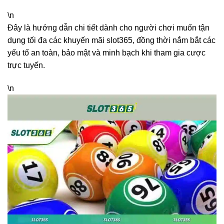
\n
Đây là hướng dẫn chi tiết dành cho người chơi muốn tận
dụng tối đa các khuyến mãi slot365, đồng thời nắm bắt các
yếu tố an toàn, bảo mật và minh bạch khi tham gia cược
trực tuyến.
\n