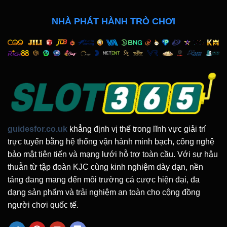
NHÀ PHÁT HÀNH TRÒ CHƠI
guidesfor.co.uk
khẳng định vị thế trong lĩnh vực giải trí
trực tuyến bằng hệ thống vận hành minh bạch, công nghệ
bảo mật tiên tiến và mạng lưới hỗ trợ toàn cầu. Với sự hậu
thuẫn từ tập đoàn KJC cùng kinh nghiệm dày dạn, nền
tảng đang mang đến môi trường cá cược hiện đại, đa
dạng sản phẩm và trải nghiệm an toàn cho cộng đồng
người chơi quốc tế.