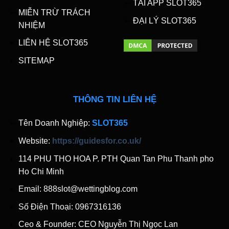
TẢI APP SLOT365
MIỄN TRỪ TRÁCH
ĐẠI LÝ SLOT365
NHIỆM
LIÊN HỆ SLOT365
SITEMAP
THÔNG TIN LIÊN HỆ
Tên Doanh Nghiệp:
SLOT365
Website:
https://guidesfor.co.uk/
114 PHU THO HOA P. PTH Quan Tan Phu Thanh pho
Ho Chi Minh
Email:
888slot@wettingblog.com
Số Điện Thoại: 0967316136
Ceo & Founder:
CEO Nguyễn Thị Ngọc Lan