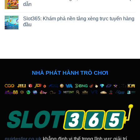
dẫn
Slot365: Khám phá nền tảng xèng trực tuyến hàng
đầu
NHÀ PHÁT HÀNH TRÒ CHƠI
guidesfor.co.uk
khẳng định vị thế trong lĩnh vực giải trí