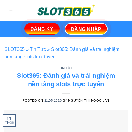
Skip
to
content
ĐĂNG KÝ
ĐĂNG NHẬP
SLOT365
»
Tin Tức
»
Slot365: Đánh giá và trải nghiệm
nền tảng slots trực tuyến
TIN TỨC
Slot365: Đánh giá và trải nghiệm
nền tảng slots trực tuyến
POSTED ON
11.05.2026
BY
NGUYỄN THỊ NGỌC LAN
11
Th05