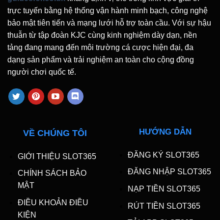
trực tuyến bằng hệ thống vận hành minh bạch, công nghệ
bảo mật tiên tiến và mạng lưới hỗ trợ toàn cầu. Với sự hậu
thuẫn từ tập đoàn KJC cùng kinh nghiệm dày dạn, nền
tảng đang mang đến môi trường cá cược hiện đại, đa
dạng sản phẩm và trải nghiệm an toàn cho cộng đồng
người chơi quốc tế.
HƯỚNG DẪN
VỀ CHÚNG TÔI
ĐĂNG KÝ SLOT365
GIỚI THIỆU SLOT365
ĐĂNG NHẬP SLOT365
CHÍNH SÁCH BẢO
MẬT
NẠP TIỀN SLOT365
ĐIỀU KHOẢN ĐIỀU
RÚT TIỀN SLOT365
KIỆN