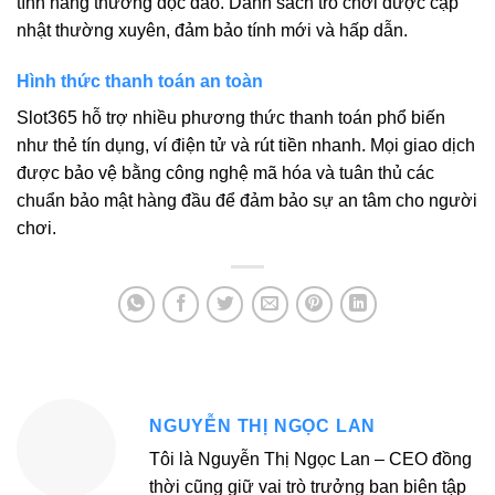
tính năng thưởng độc đáo. Danh sách trò chơi được cập
nhật thường xuyên, đảm bảo tính mới và hấp dẫn.
Hình thức thanh toán an toàn
Slot365 hỗ trợ nhiều phương thức thanh toán phổ biến
như thẻ tín dụng, ví điện tử và rút tiền nhanh. Mọi giao dịch
được bảo vệ bằng công nghệ mã hóa và tuân thủ các
chuẩn bảo mật hàng đầu để đảm bảo sự an tâm cho người
chơi.
NGUYỄN THỊ NGỌC LAN
Tôi là Nguyễn Thị Ngọc Lan – CEO đồng
thời cũng giữ vai trò trưởng ban biên tập