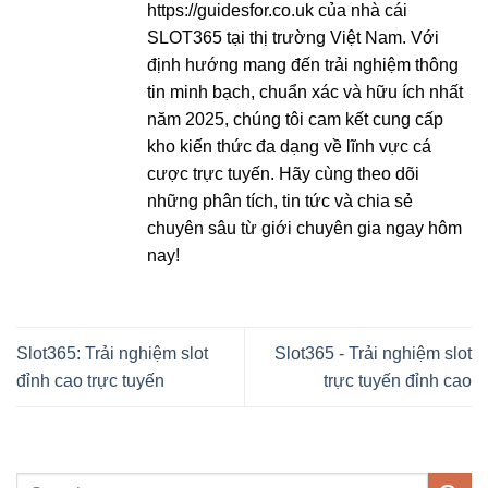
https://guidesfor.co.uk của nhà cái
SLOT365 tại thị trường Việt Nam. Với
định hướng mang đến trải nghiệm thông
tin minh bạch, chuẩn xác và hữu ích nhất
năm 2025, chúng tôi cam kết cung cấp
kho kiến thức đa dạng về lĩnh vực cá
cược trực tuyến. Hãy cùng theo dõi
những phân tích, tin tức và chia sẻ
chuyên sâu từ giới chuyên gia ngay hôm
nay!
Slot365: Trải nghiệm slot
Slot365 - Trải nghiệm slot
đỉnh cao trực tuyến
trực tuyến đỉnh cao