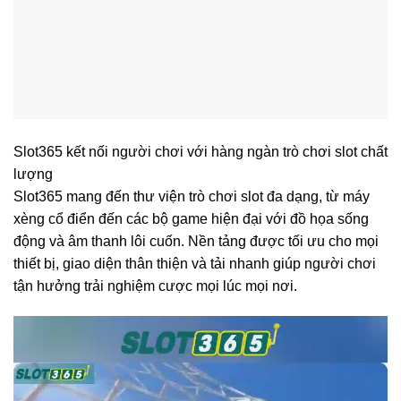
Slot365 kết nối người chơi với hàng ngàn trò chơi slot chất
lượng
Slot365 mang đến thư viện trò chơi slot đa dạng, từ máy
xèng cổ điển đến các bộ game hiện đại với đồ họa sống
động và âm thanh lôi cuốn. Nền tảng được tối ưu cho mọi
thiết bị, giao diện thân thiện và tải nhanh giúp người chơi
tận hưởng trải nghiệm cược mọi lúc mọi nơi.