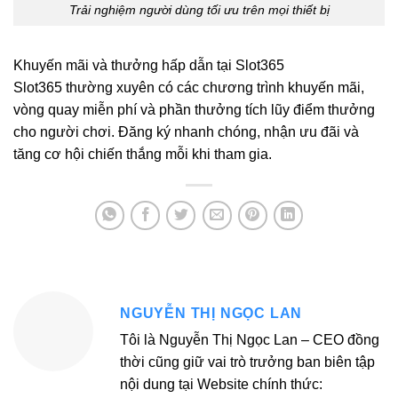
Trải nghiệm người dùng tối ưu trên mọi thiết bị
Khuyến mãi và thưởng hấp dẫn tại Slot365
Slot365 thường xuyên có các chương trình khuyến mãi,
vòng quay miễn phí và phần thưởng tích lũy điểm thưởng
cho người chơi. Đăng ký nhanh chóng, nhận ưu đãi và
tăng cơ hội chiến thắng mỗi khi tham gia.
NGUYỄN THỊ NGỌC LAN
Tôi là Nguyễn Thị Ngọc Lan – CEO đồng
thời cũng giữ vai trò trưởng ban biên tập
nội dung tại Website chính thức: